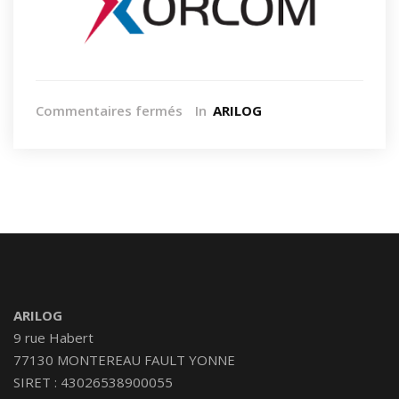
Commentaires fermés
In
ARILOG
ARILOG
9 rue Habert
77130 MONTEREAU FAULT YONNE
SIRET : 43026538900055