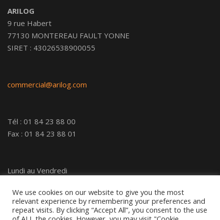
ARILOG
9 rue Habert
77130 MONTEREAU FAULT YONNE
SIRET : 43026538900055
commercial@arilog.com
Tél : 01 84 23 88 00
Fax : 01 84 23 88 01
Lundi au Vendredi
9h00-12h30 13h30-17h00
We use cookies on our website to give you the most
relevant experience by remembering your preferences and
repeat visits. By clicking “Accept All”, you consent to the use
of ALL the cookies. However, you may visit "Cookie